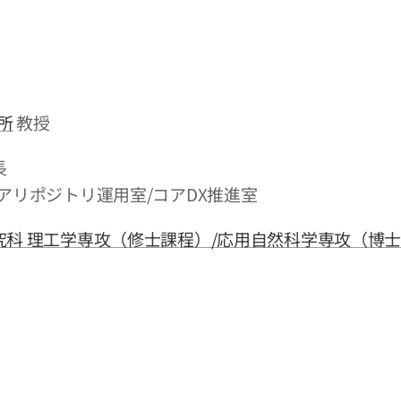
所
教授
長
アリポジトリ運用室/コアDX推進室
科 理工学専攻（修士課程）/応用自然科学専攻（博