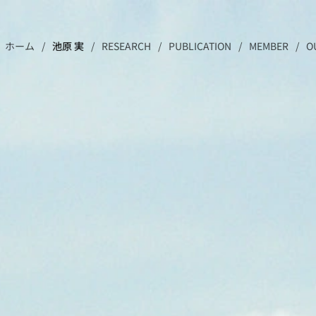
ホーム
池原 実
RESEARCH
PUBLICATION
MEMBER
O